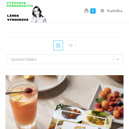
Nabídka
0
Výchozí třídění